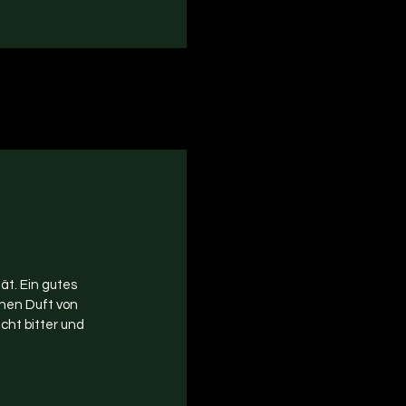
 biologica. Un buon
ät. Ein gutes
istico profumo di
chen Duft von
te amaro e
cht bitter und