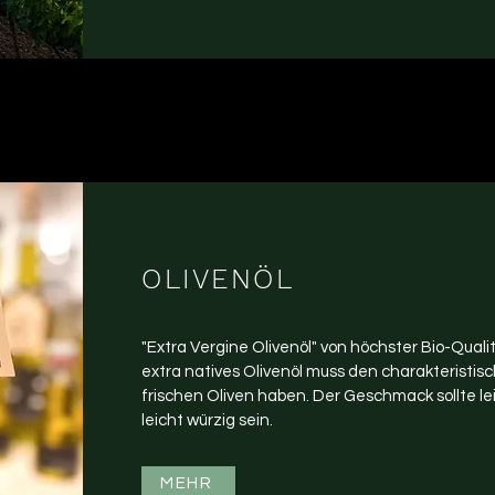
OLIO DI OLIVA
OLIVENÖL
"Olio extra vergine di Oliva", di altissima qualità
"Extra Vergine Olivenöl" von höchster Bio-Qualit
Olio extra vergine di Oliva deve avere il caratter
extra natives Olivenöl muss den charakteristis
olive fresche. Il sapore deve essere leggermen
frischen Oliven haben. Der Geschmack sollte lei
leggermente piccante.
leicht würzig sein.
DI PIÙ
MEHR