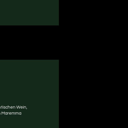
ntischen Wein,
en Maremma