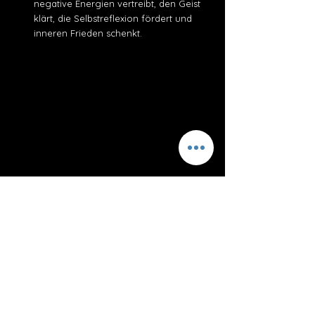
negative Energien vertreibt, den Geist
klärt, die Selbstreflexion fördert und
inneren Frieden schenkt.
Anwendung und Preis
Die Hölzer werden von einer Seite
angezündet, dann ausgeblasen,
wodurch Rauch entsteht.