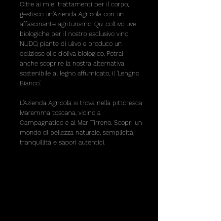
Oltre ai miei trattamenti per il corpo,
gestisco un'Azienda Agricola con un
affascinante agriturismo. Qui coltivo uve
biologiche per il nostro esclusivo vino
NUDO, piante di ulivo e produco un
delizioso olio d'oliva biologico. Potrai
anche scoprire la nostra alternativa
sostenibile al legno affumicato, il 'Lengno
Bianco'.
L'Azienda Agricola si trova nella pittoresca
Maremma toscana, vicino a
Campagnatico e al Mar Tirreno. Scopri un
mondo di bellezza naturale, semplicità,
tranquillità e sapori autentici.