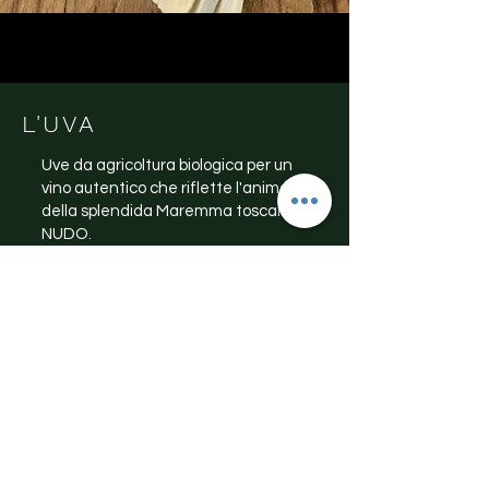
L'UVA
Uve da agricoltura biologica per un
vino autentico che riflette l'anima
della splendida Maremma toscana:
NUDO.
DI PIÙ