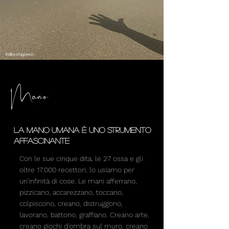
© Silke Stupperich
Mano
La mano umana è uno strumento
affascinante
Con le sue cinque dita, le 27 ossa e gli
oltre 17.000 recettori, lo usiamo per
un'infinità di cose. Le mani afferrano,
pizzicano, accarezzano, toccano,
colpiscono, creano, distruggono,
lavorano, battono, graffiano. Creano arte,
creano giochi d'ombra sul muro, creano