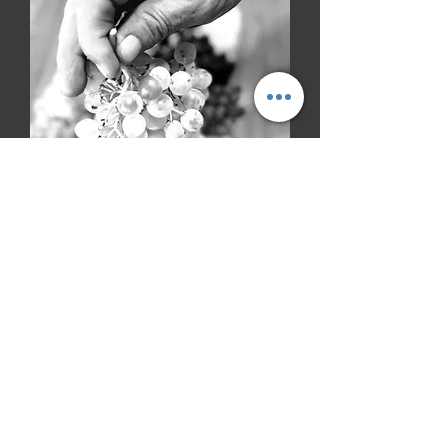
© Silke Stupperich
"Lasciatevi ispire