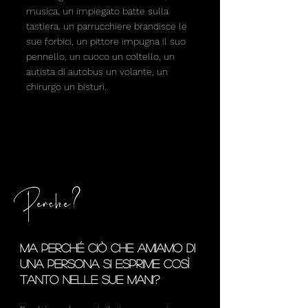
musica, un impiegato batte sulla
tastiera, un parrucchiere brandisce le
sue forbici, un pittore impugna il suo
pennello, un cuoco un coltello, un
autista di autobus un volante, un
chirurgo un bisturi.
Perché?
Ma perché ciò che amiamo di
una persona si esprime così
tanto nelle sue mani?