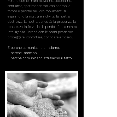
Perché con le mani rileviamo, scopriamo,
sentiamo, sperimentiamo, esploriamo le
forme e perché nei loro movimenti si
esprimono la nostra emotività, la nostra
destrezza, la nostra curiosità, la prudenza, la
tenerezza, la forza, la disponibilità e la nostra
intelligenza. Perché con le mani possiamo
proteggere, confortare, confidare e fidarci.
E perché comunicano chi siamo.
E perché toccano.
E perché comunicano attraverso il tatto.