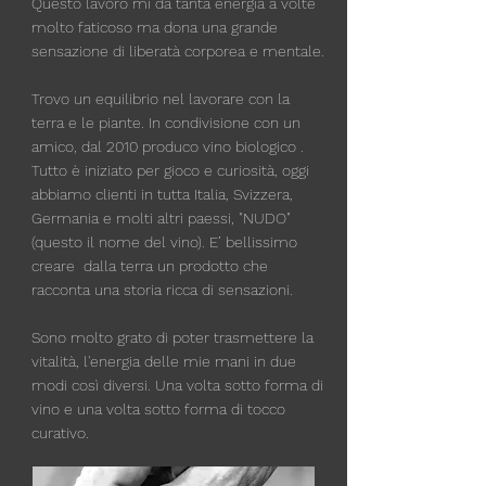
Questo lavoro mi dà tanta energia a volte
molto faticoso ma dona una grande
sensazione di liberatà corporea e mentale.
Trovo un equilibrio nel lavorare con la
terra e le piante. In condivisione con un
amico, dal 2010 produco vino biologico .
Tutto è iniziato per gioco e curiosità, oggi
abbiamo clienti in tutta Italia, Svizzera,
Germania e molti altri paessi, "NUDO"
(questo il nome del vino). E’ bellissimo
creare dalla terra un prodotto che
racconta una storia ricca di sensazioni.
Sono molto grato di poter trasmettere la
vitalità, l'energia delle mie mani in due
modi così diversi. Una volta sotto forma di
vino e una volta sotto forma di tocco
curativo.