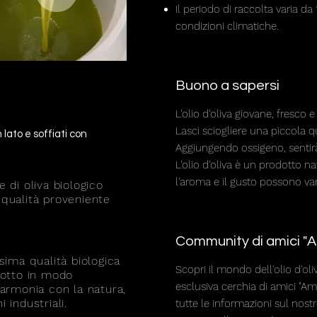
Il periodo di raccolta varia d
condizioni climatiche.
Buono a sapersi
L'olio d'oliva giovane, fresco 
Lasci sciogliere una piccola qu
lato e soffiati con
Aggiungendo ossigeno, sentirà 
L'olio d'oliva è un prodotto n
l'aroma e il gusto possono var
e di oliva biologico
 qualità proveniente
Community di amici "Ami
ssima qualità biologica
Scopri il mondo dell'olio d'ol
odotto in modo
esclusiva cerchia di amici "Ami
 armonia con la natura,
 industriali.
tutte le informazioni sul nostro