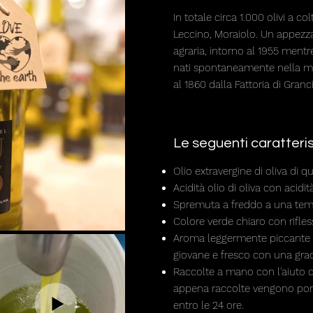
In totale circa 1.000 olivi a co
Leccino, Moraiolo. Un appezza
agraria, intorno al 1955 ment
nati spontaneamente nella ma
al 1860 dalla Fattoria di Granc
Le seguenti caratteri
Olio extravergine di oliva di qu
Acidità olio di oliva con acidit
Spremuta a freddo a una temp
Colore verde chiaro con rifles
Aroma leggermente piccante c
giovane e fresco con una grad
Raccolte a mano con l'aiuto di
appena raccolte vengono porta
entro le 24 ore.