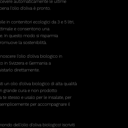
r ricevere automaticamente le ultime
ena l'olio d'oliva è pronto.
ile in contenitori ecologici da 3 e 5 litri,
ottimale e consentono una
e. In questo modo si risparmia
promuove la sostenibilità.
oscere l'olio d'oliva biologico in
o in Svizzera e Germania a
starlo direttamente.
i un olio d'oliva biologico di alta qualità
on grande cura e non prodotto
 te stesso e usalo per le insalate, per
o semplicemente per accompagnare il
ondo dell'olio d'oliva biologico! Iscriviti