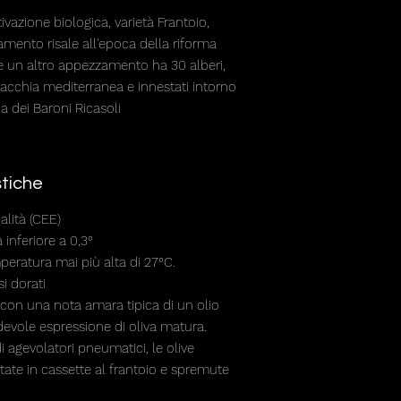
ltivazione biologica, varietà Frantoio,
mento risale all'epoca della riforma
re un altro appezzamento ha 30 alberi,
cchia mediterranea e innestati intorno
ia dei Baroni Ricasoli
stiche
alità (CEE)
à inferiore a 0,3°
eratura mai più alta di 27°C.
si dorati
on una nota amara tipica di un olio
evole espressione di oliva matura.
 agevolatori pneumatici, le olive
te in cassette al frantoio e spremute