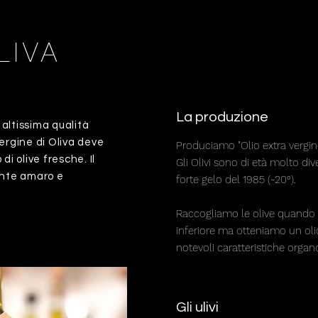
LIVA
La produzione
i altissima qualità
vergine di Oliva deve
Produciamo "Olio extra vergine 
di olive fresche. Il
Gli Olivi sono di età molto dive
nte amaro e
forte gelo del 1985 (-20°).
Raccogliamo le olive quando s
inferiore ma otteniamo un oli
notevoli caratteristiche organo
Gli ulivi