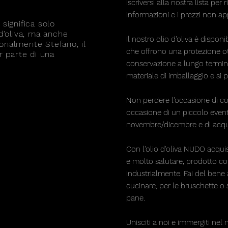
iscriversi alla nostra lista pe
informazioni e i prezzi non app
significa solo
d'oliva, ma anche
Il nostro olio d'oliva è disponib
nalmente Stefano, il
che offrono una protezione 
r parte di una
conservazione a lungo termin
materiale di imballaggio e si 
Non perdere l'occasione di con
occasione di un piccolo event
novembre/dicembre e di acqui
Con l'olio d'oliva NUDO acquist
e molto salutare, prodotto c
industrialmente. Fai del bene a
cucinare, per le bruschette 
pane.
Unisciti a noi e immergiti nel m